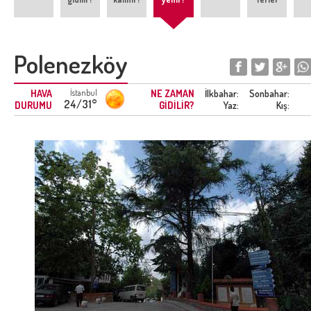
Polenezköy
HAVA
İstanbul
NE ZAMAN
İlkbahar:
Sonbahar:
24/31°
DURUMU
GİDİLİR?
Yaz:
Kış: