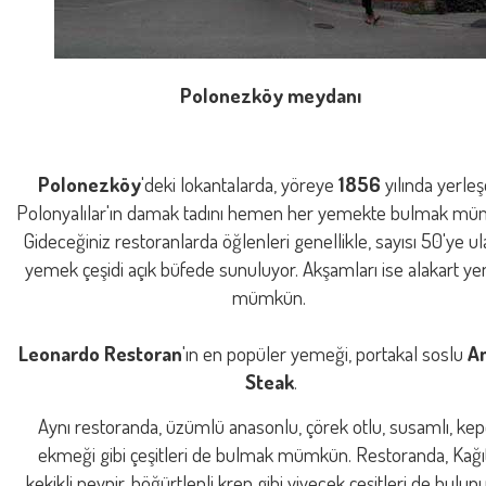
Polonezköy meydanı
Polonezköy
'deki lokantalarda, yöreye
1856
yılında yerle
Polonyalılar'ın damak tadını hemen her yemekte bulmak mü
Gideceğiniz restoranlarda öğlenleri genellikle, sayısı 50'ye u
yemek çeşidi açık büfede sunuluyor. Akşamları ise alakart y
mümkün.
Leonardo Restoran
'ın en popüler yemeği, portakal soslu
A
Steak
.
Aynı restoranda, üzümlü anasonlu, çörek otlu, susamlı, ke
ekmeği gibi çeşitleri de bulmak mümkün. Restoranda, Kağı
kekikli peynir, böğürtlenli krep gibi yiyecek çeşitleri de bulun