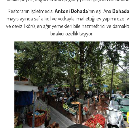
Restoranın iştletmecisi
Antoni Dohada
'nın eşi, Ana
Dohad
mayıs ayında saf alkol ve votkayla imal ettiği ev yapımı özel 
ve ceviz likörü, en ağır yemekleri bile hazmettirici ve damakt
bırakıcı özellik taşıyor.