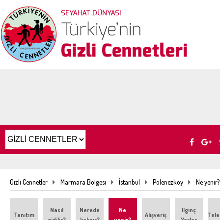
Gizli Cennetler
Marmara Bölgesi
İstanbul
Polenezköy
Ne yenir?
Nasıl
Nerede
Ne
İlginç
Tanıtım
Alışveriş
Tele
gidilir?
kalınır?
yenir?
Yerler