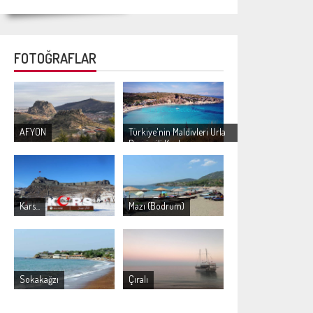
FOTOĞRAFLAR
AFYON
Türkiye'nin Maldivleri Urla
Demircili Koyları
Kars...
Mazı (Bodrum)
Sokakağzı
Çıralı