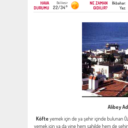
HAVA
Balıkesir
NE ZAMAN
İlkbahar:
22/34°
DURUMU
GİDİLİR?
Yaz:
Alibey Ad
Köfte
yemek için de ya şehir içinde bulunan Öz
yemek için ya da yine hem sahilde hem de şehi