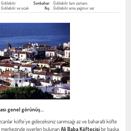
Gidilebilir
Sonbahar:
Gidilebilir tam zamanı
Gidilebilir ve sıcak
Kış:
Gidilebilir ama yağmur var
ası genel görünüş...
canlar köfte'ye gideceksiniz sarımsağı az ve baharatlı köfte
r merkezinde işyerleri bulunan
Ali Baba Köftecisi
bir başka