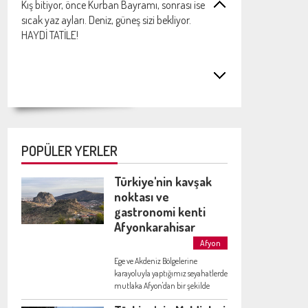
Kış bitiyor, önce Kurban Bayramı, sonrası ise
sıcak yaz ayları. Deniz, güneş sizi bekliyor.
HAYDİ TATİLE!
Sitemizi ziyaret eden sayısı 6 MİLYON oldu.
Çok teşekkürler. Sizlerin desteğiyle bugünlere
geldik.
POPÜLER YERLER
Türkiye'nin kavşak
noktası ve
Alibey Adası bir yanda, Çıralı diğer yanda.
gastronomi kenti
Mazı, Bodrum yakınlarında sizleri bekliyor.
Afyonkarahisar
Tatil bir tık uzağınızda.
Afyon
Ege ve Akdeniz Bölgelerine
karayoluyla yaptığımız seyahatlerde
mutlaka Afyon'dan bir şekilde
KAPADOKYA... "Güzel atlar ülkesi" olarak
geçeriz. Afyon girişinde dinlenme