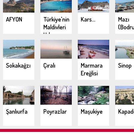
AFYON
Türkiye'nin
Kars...
Mazı
Maldivleri
(Bodr
Urla
Demircili
Koyları
Sokakağzı
Çıralı
Marmara
Sinop
Ereğlisi
Şanlıurfa
Poyrazlar
Maşukiye
Kapad