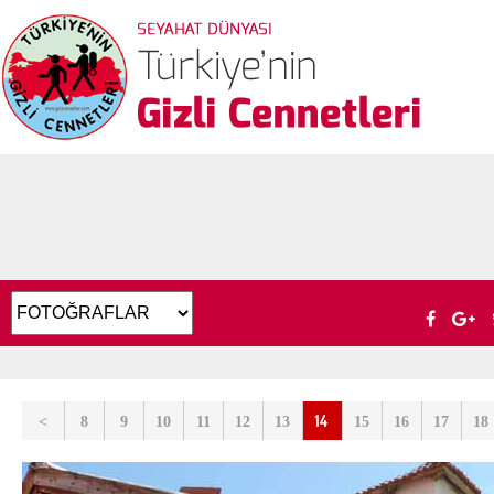
14
<
8
9
10
11
12
13
15
16
17
18