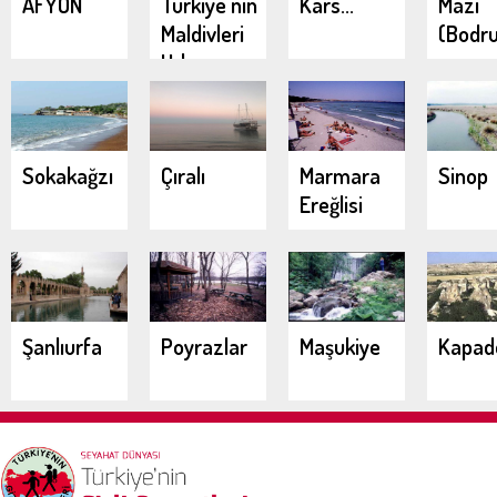
AFYON
Türkiye'nin
Kars...
Mazı
Maldivleri
(Bodr
Urla
Demircili
Koyları
Sokakağzı
Çıralı
Marmara
Sinop
Ereğlisi
Şanlıurfa
Poyrazlar
Maşukiye
Kapad