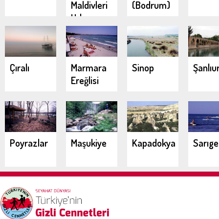
Maldivleri
(Bodrum)
Urla
Demircili
Koyları
Çıralı
Marmara
Sinop
Şanlıu
Ereğlisi
Poyrazlar
Maşukiye
Kapadokya
Sarıg