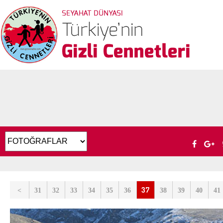
37
<
31
32
33
34
35
36
38
39
40
41