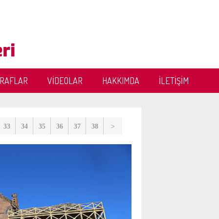
ĞRAFLAR
VİDEOLAR
HAKKIMDA
İLETİŞİM
33
34
35
36
37
38
>