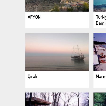
AFYON
Türki
Demir
Çıralı
Marma