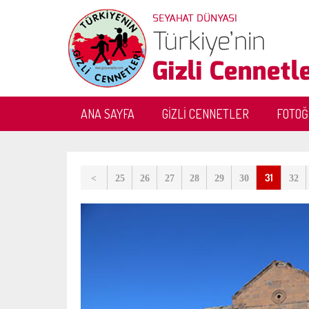
ANA SAYFA
GİZLİ CENNETLER
FOTO
31
<
25
26
27
28
29
30
32