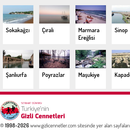
Urla
Demircili
Koyları
Sokakağzı
Çıralı
Marmara
Sinop
Ereğlisi
Şanlıurfa
Poyrazlar
Maşukiye
Kapad
© 1998-2026
www.gizlicennetler.com sitesinde yer alan sayfalar