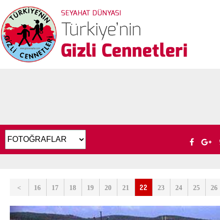
22
<
16
17
18
19
20
21
23
24
25
26