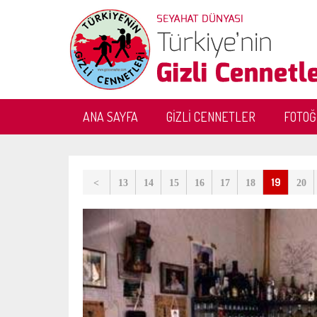
ANA SAYFA
GİZLİ CENNETLER
FOTO
19
<
13
14
15
16
17
18
20