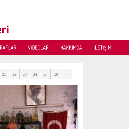
ĞRAFLAR
VİDEOLAR
HAKKIMDA
İLETİŞİM
21
22
23
24
25
26
>