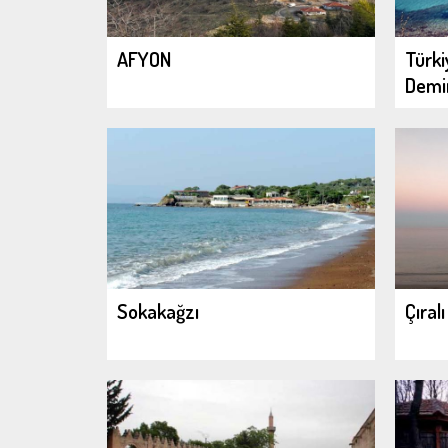
AFYON
Türki
Demir
Sokakağzı
Çıralı