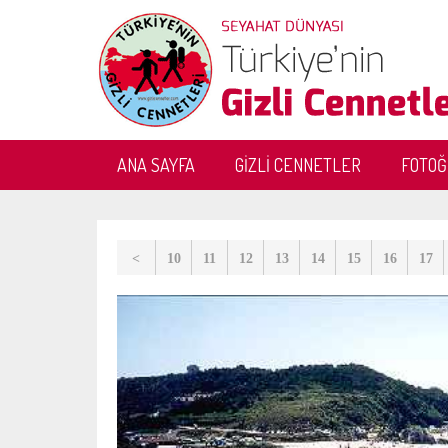
ANA SAYFA
GİZLİ CENNETLER
FOTO
<
10
11
12
13
14
15
16
17