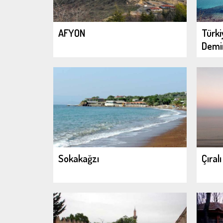
AFYON
Türki
Demir
Sokakağzı
Çıralı