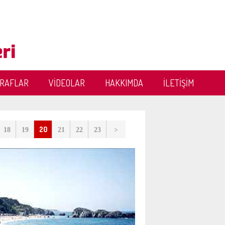
ĞRAFLAR
VİDEOLAR
HAKKIMDA
İLETİŞİM
20
18
19
21
22
23
>