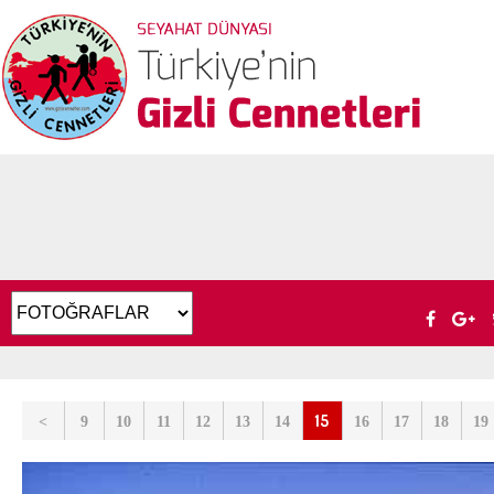
15
<
9
10
11
12
13
14
16
17
18
19