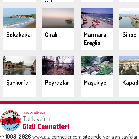
Urla
Demircili
Koyları
Sokakağzı
Çıralı
Marmara
Sinop
Ereğlisi
Şanlıurfa
Poyrazlar
Maşukiye
Kapad
© 1998-2026
www.gizlicennetler.com sitesinde yer alan sayfalar