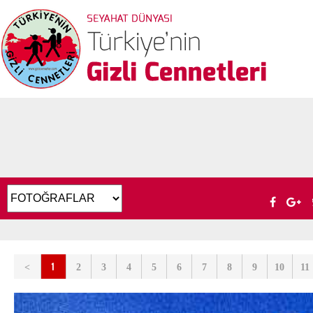
1
<
2
3
4
5
6
7
8
9
10
11