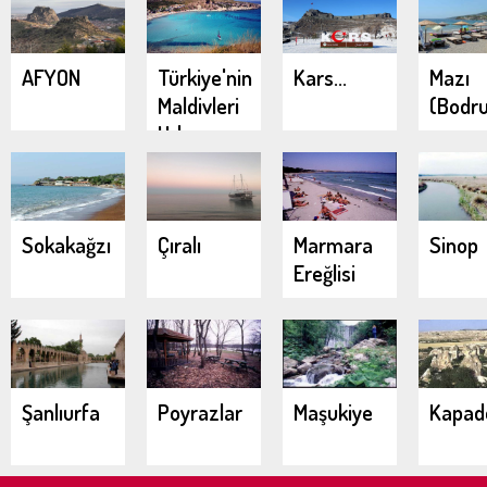
AFYON
Türkiye'nin
Kars...
Mazı
Maldivleri
(Bodr
Urla
Demircili
Koyları
Sokakağzı
Çıralı
Marmara
Sinop
Ereğlisi
Şanlıurfa
Poyrazlar
Maşukiye
Kapad