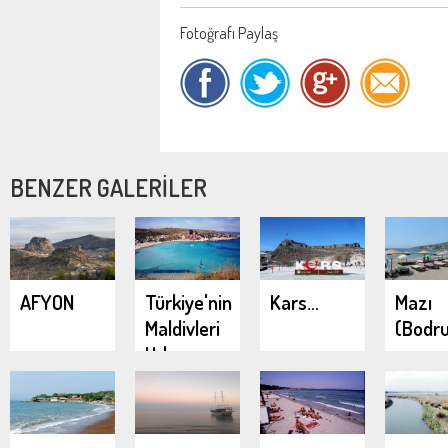
Fotoğrafı Paylaş
BENZER GALERİLER
AFYON
Türkiye'nin
Kars...
Mazı
Maldivleri
(Bodr
Urla
Demircili
Koyları