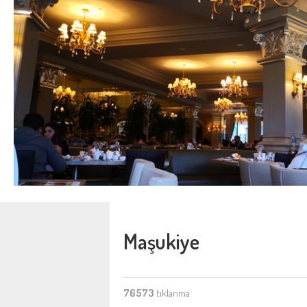
Maşukiye
76573
tıklanma