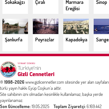
Sokakağzı
Çıralı
Marmara
Sinop
Ereğlisi
Şanlıurfa
Poyrazlar
Kapadokya
Sarıg
© 1998-2026
www.gizlicennetler.com sitesinde yer alan sayfalar
türlü yayın hakkı Eyüp Coşkun'a aittir.
Site sahibinin izni olmadan kesinlikle kullanılamaz, başka yerde
yayınlanamaz.
Son Güncelleme:
19.05.2025
Toplam Ziyaretçi:
6.169.442