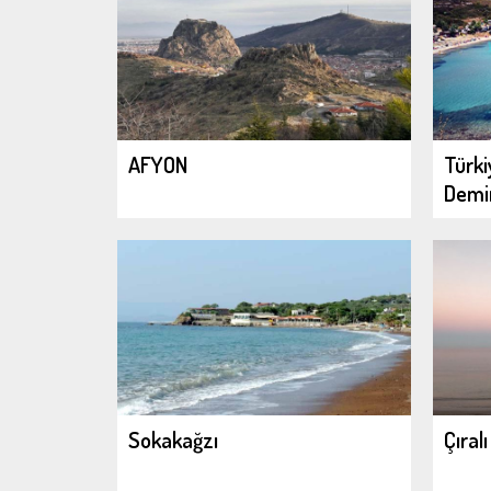
AFYON
Türki
Demir
Sokakağzı
Çıralı