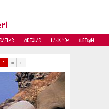
ĞRAFLAR
VİDEOLAR
HAKKIMDA
İLETİŞİM
9
10
>