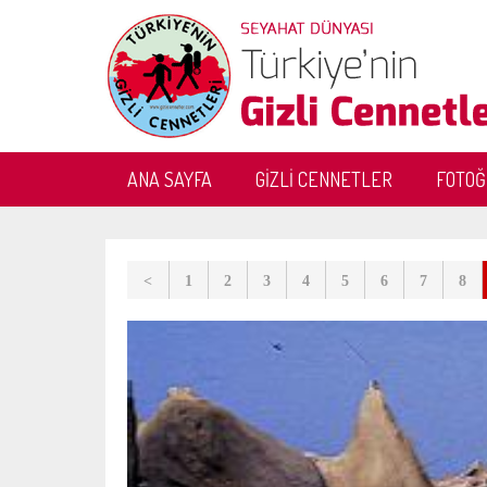
ANA SAYFA
GİZLİ CENNETLER
FOTO
<
1
2
3
4
5
6
7
8