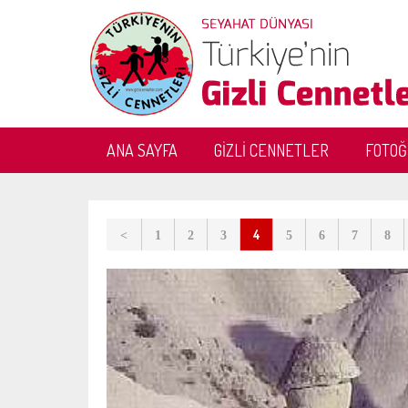
ANA SAYFA
GİZLİ CENNETLER
FOTO
4
<
1
2
3
5
6
7
8