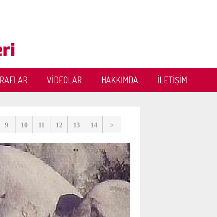
ĞRAFLAR
VİDEOLAR
HAKKIMDA
İLETİŞİM
9
10
11
12
13
14
>