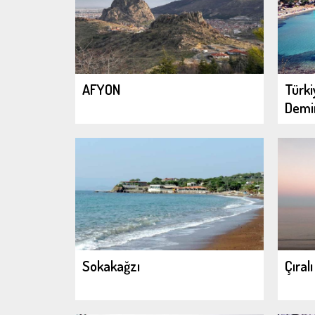
AFYON
Türki
Demir
Sokakağzı
Çıralı