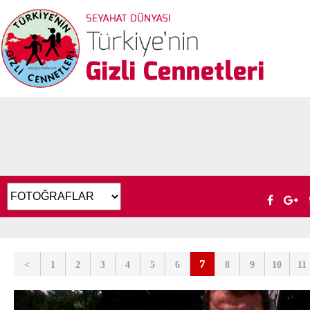
7
<
1
2
3
4
5
6
8
9
10
11