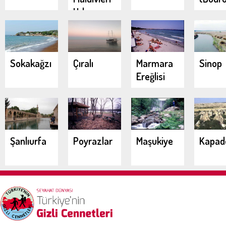
Urla
Demircili
Koyları
Sokakağzı
Çıralı
Marmara
Sinop
Ereğlisi
Şanlıurfa
Poyrazlar
Maşukiye
Kapad