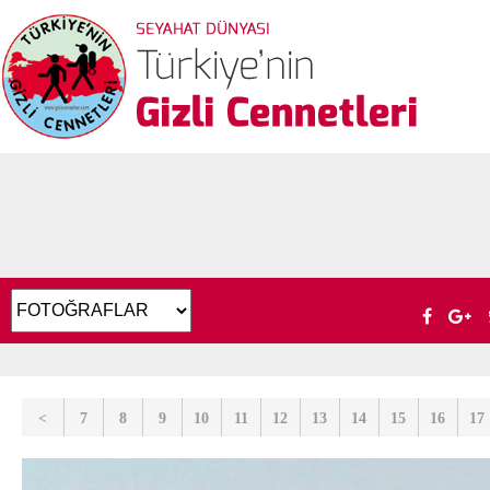
<
7
8
9
10
11
12
13
14
15
16
17