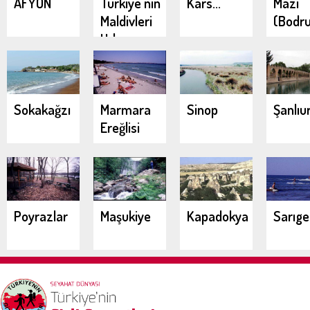
AFYON
Türkiye'nin
Kars...
Mazı
Maldivleri
(Bodr
Urla
Demircili
Koyları
Sokakağzı
Marmara
Sinop
Şanlıu
Ereğlisi
Poyrazlar
Maşukiye
Kapadokya
Sarıg