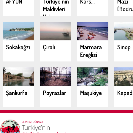
AFYON
Türkiye'nin
Kars...
Mazı
Maldivleri
(Bodr
Urla
Demircili
Koyları
Sokakağzı
Çıralı
Marmara
Sinop
Ereğlisi
Şanlıurfa
Poyrazlar
Maşukiye
Kapad